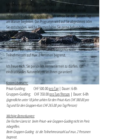
Mit diesem Angebot „FLIEGENFISCHER – GUIDING“ spreche
ich regionale sowie ausländische Fliegenfischer an, welche ein
individuelles Coaching bevorzugen. Ich werde Sie den ganzen Tag
am Wasser begleiten. Das Programm wird auf Sie abgestimmt oder
Sie entscheiden, welche Themenfelder Sie gerne behandeln
möchten.
Natürlich können Sie auch das GUIDING als Gruppe wie auch für
sich privat buchen. Für das GRUPPEN-GUIDING ist die
Teilnehmerzahl auf max. 2 Personen begrenzt.
Ich freue mich, Sie persönlich kennenlernen zu dürfen. Ein
eindrucksvolles Naturerlebnis sei Ihnen garantiert!
Kostenübersicht:
Privat-Guiding: CHF 500.00
pro Tag
| Dauer: 6-8h
Gruppen-Guiding: CHF 350.00
pro Tag/Person
| Dauer: 6-8h
(Jugendliche unter 18 Jahre zahlen für den Privat-Kurs CHF 380.00 pro
Tag und für den Gruppen-Kurs CHF 265.00 pro Tag/Person)
Wichtige Bemerkungen:
Die Fischer-Lizenz ist beim Privat- wie Gruppen-Guiding nicht im Preis
inbegriffen.
Beim Gruppen-Guiding ist die Teilnehmeranzahl auf max. 2 Personen
begrenzt.