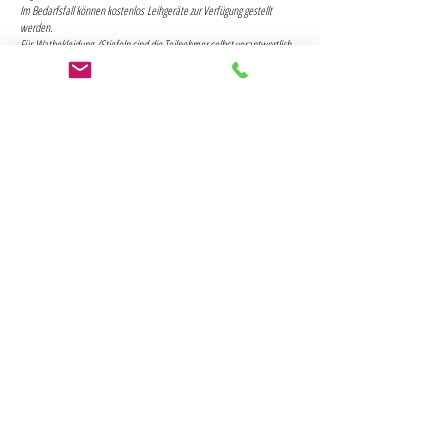
Im Bedarfsfall können kostenlos Leihgeräte zur Verfügung gestellt
werden.
Für Watbekleidung-/Stiefeln sind die Teilnehmer selbst verantwortlich.
Das Tragen der Watbekleidlung/-Stiefeln ist obligatorisch.
Die Versicherung und allfällige Übernachtungsmöglichkeit ist Sache des
Teilnehmers.
ANMELDUNG PRIVAT-GUIDING
ANMELDUNG GRUPPEN-GUIDING
© 2020 | Marco Flury
Schweiz
|
backtotherod@gmail.com
Impressum
|
AGB
|
Datenschutzerlärung
|
Newsletter
|
Links & Sponsoren
|
Kontakt